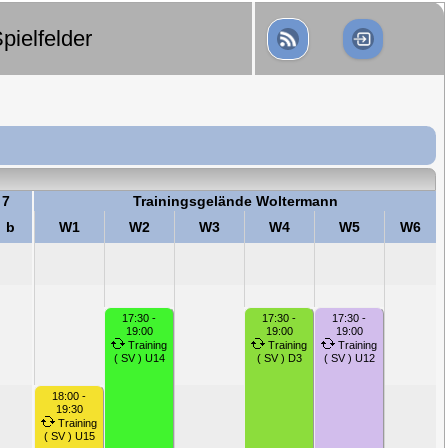
pielfelder
 7
Trainingsgelände Woltermann
b
W1
W2
W3
W4
W5
W6
17:30 -
17:30 -
17:30 -
19:00
19:00
19:00
Training
Training
Training
( SV ) U14
( SV ) D3
( SV ) U12
18:00 -
19:30
Training
( SV ) U15