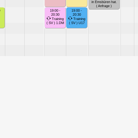
in Emsbüren hat.
( Anfrage )
0
19:00 -
19:00 -
20:30
20:30
Training
Training
( SV ) 1.DM
( SV ) U17