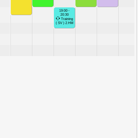
19:00 -
20:30
Training
( SV ) 2.HM