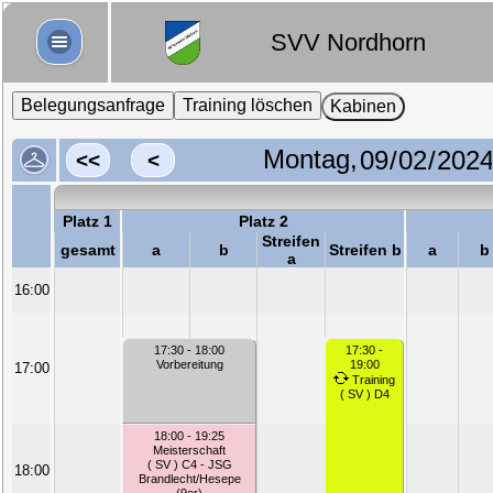
SVV Nordhorn
Belegungsanfrage
Training löschen
Kabinen
Montag,
<<
<
Platz 1
Platz 2
Streifen
gesamt
a
b
Streifen b
a
b
a
16:00
17:30 - 18:00
17:30 -
Vorbereitung
19:00
17:00
Training
( SV ) D4
18:00 - 19:25
Meisterschaft
( SV ) C4 - JSG
18:00
Brandlecht/Hesepe