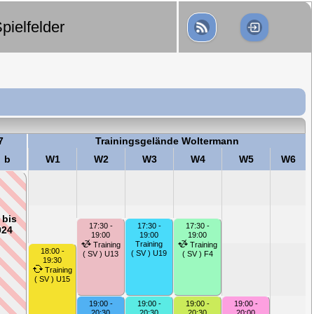
pielfelder
7
Trainingsgelände Woltermann
b
W1
W2
W3
W4
W5
W6
 bis
17:30 -
17:30 -
17:30 -
024
19:00
19:00
19:00
Training
Training
Training
18:00 -
( SV ) U19
( SV ) U13
( SV ) F4
19:30
Training
( SV ) U15
19:00 -
19:00 -
19:00 -
19:00 -
20:30
20:30
20:30
20:00