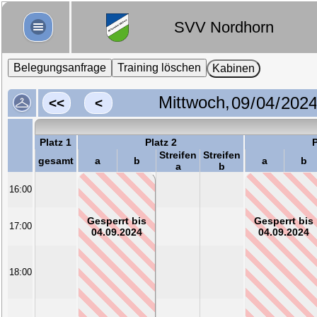
SVV Nordhorn
Belegungsanfrage
Training löschen
Kabinen
Mittwoch,
<<
<
Platz 1
Platz 2
P
Streifen
Streifen
gesamt
a
b
a
b
a
b
16:00
Gesperrt bis
Gesperrt bis
17:00
04.09.2024
04.09.2024
18:00