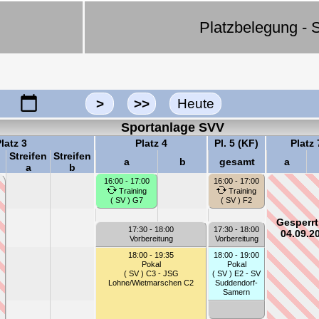
Platzbelegung - S
>
>>
Heute
Sportanlage SVV
latz 3
Platz 4
Pl. 5 (KF)
Platz 
Streifen
Streifen
a
b
gesamt
a
a
b
16:00 - 17:00
16:00 - 17:00
Training
Training
( SV ) G7
( SV ) F2
Gesperrt
17:30 - 18:00
17:30 - 18:00
04.09.2
Vorbereitung
Vorbereitung
18:00 - 19:35
18:00 - 19:00
Pokal
Pokal
( SV ) C3 - JSG
( SV ) E2 - SV
Lohne/Wietmarschen C2
Suddendorf-
Samern