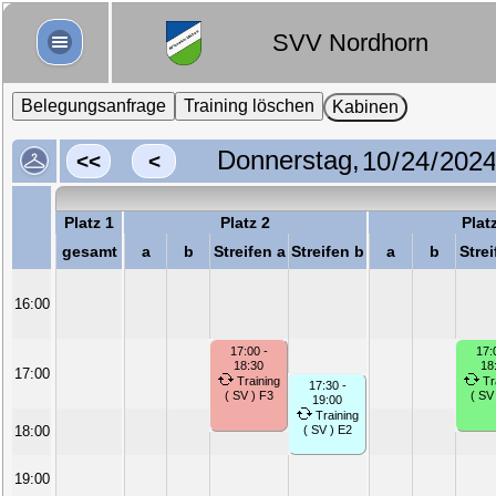
SVV Nordhorn
Belegungsanfrage
Training löschen
Kabinen
Donnerstag,
<<
<
Platz 1
Platz 2
Plat
gesamt
a
b
Streifen a
Streifen b
a
b
Strei
16:00
17:00 -
17:
18:30
18
17:00
Training
Tr
17:30 -
( SV ) F3
( SV
19:00
Training
18:00
( SV ) E2
19:00