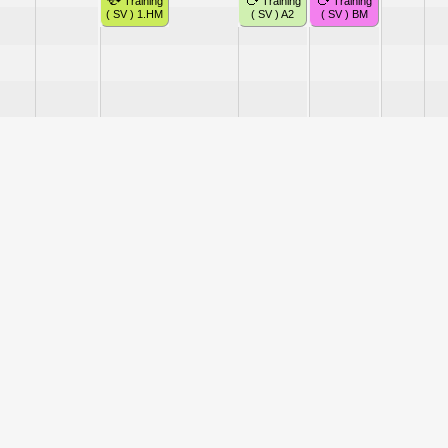
Training
Training
Training
( SV ) 1.HM
( SV ) A2
( SV ) BM