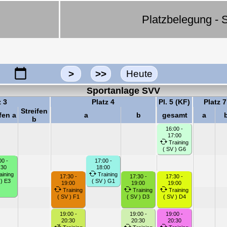
Platzbelegung - S
>
>>
Heute
Sportanlage SVV
z 3
Platz 4
Pl. 5 (KF)
Platz 7
Streifen
fen a
a
b
gesamt
a
b
16:00 -
17:00
Training
( SV ) G6
00 -
17:00 -
:30
18:00
aining
Training
17:30 -
17:30 -
17:30 -
 ) E3
( SV ) G1
19:00
19:00
19:00
Training
Training
Training
( SV ) F1
( SV ) D3
( SV ) D4
19:00 -
19:00 -
19:00 -
20:30
20:30
20:30