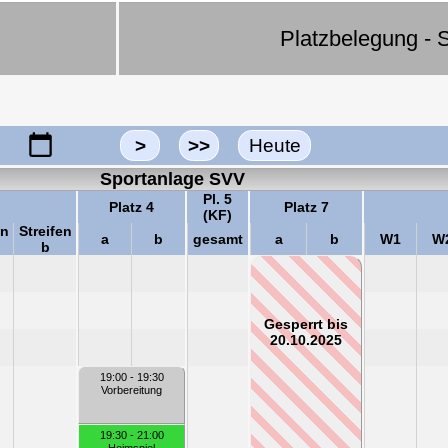
Platzbelegung - S
>
>>
Heute
Sportanlage SVV
Pl. 5
Platz 4
Platz 7
(KF)
en
Streifen
a
b
gesamt
a
b
W1
W
b
Gesperrt bis
20.10.2025
19:00 - 19:30
Vorbereitung
19:30 - 21:00