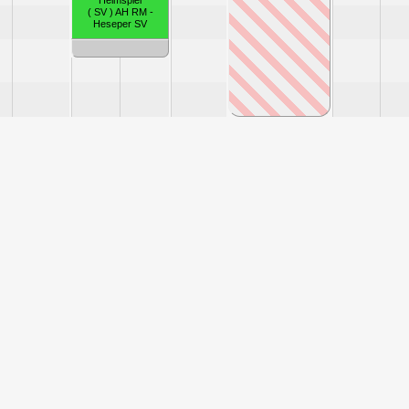
Heimspiel
( SV ) AH RM -
Heseper SV