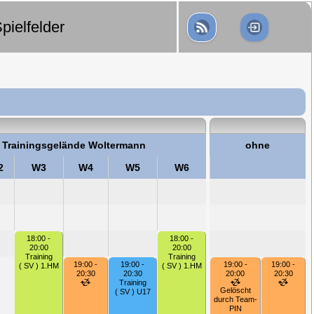
pielfelder
Trainingsgelände Woltermann
ohne
2
W3
W4
W5
W6
18:00 -
18:00 -
20:00
20:00
Training
Training
19:00 -
19:00 -
19:00 -
19:00 -
( SV ) 1.HM
( SV ) 1.HM
20:30
20:30
20:00
20:30
Training
Gelöscht
( SV ) U17
durch Team-
PIN