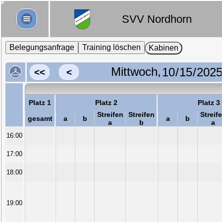
SVV Nordhorn
Belegungsanfrage
Training löschen
Kabinen
Mittwoch,
<<
<
Platz 1
Platz 2
Platz 3
Streifen
Streifen
Streif
gesamt
a
b
a
b
a
b
a
16:00
17:00
18:00
19:00