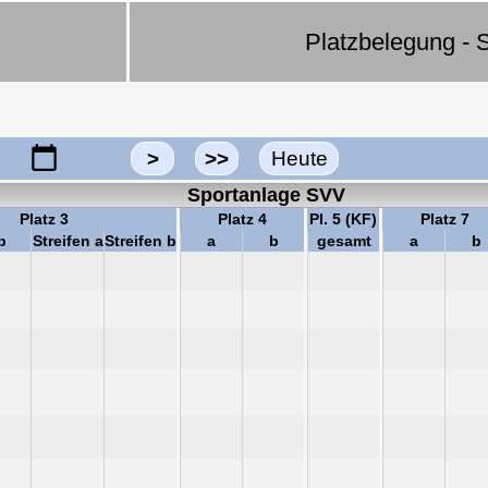
Platzbelegung - S
>
>>
Heute
Sportanlage SVV
Platz 3
Platz 4
Pl. 5 (KF)
Platz 7
b
Streifen a
Streifen b
a
b
gesamt
a
b