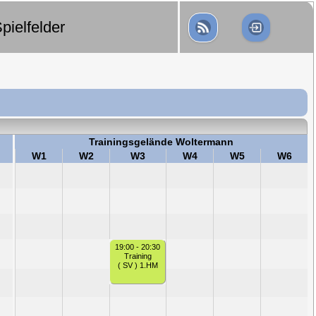
pielfelder
Trainingsgelände Woltermann
W1
W2
W3
W4
W5
W6
19:00 - 20:30
Training
( SV ) 1.HM